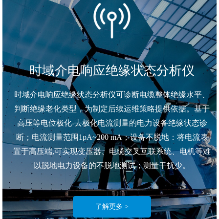
时域介电响应绝缘状态分析仪
时域介电响应绝缘状态分析仪可诊断电缆整体绝缘水平、
判断绝缘老化类型，为制定后续运维策略提供依据。基于
高压等电位极化-去极化电流测量的电力设备绝缘状态诊
断；电流测量范围1pA~200 mA；设备不脱地：将电流表
置于高压端,可实现变压器、电缆交叉互联系统、电机等难
以脱地电力设备的不脱地测试；测量干扰少。
了解更多 >