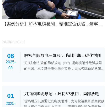
【案例分析】10kV电缆检测，精准定位缺陷，筑牢电
力防线
2025年09月10日
08
解密气隙放电三阶段：毛刺阻塞→碳化封闭
2025-
→通道贯通
刀痕缺陷引发的局部放电（PD）是电缆附件绝缘故障
08
的主因。本文基于电热老化实验，揭示气隙缺陷从萌发
到击穿的三阶段演化规律，精准预判绝缘状态。
刀痕缺陷现形记 ：环切VS纵切，局部放电
01
的“指纹”差异
现场耐压试验通过的电缆附件，为何投运数月后突发故
2025-
障？环切刀痕与纵向刀痕——两类隐蔽缺陷的局部放电