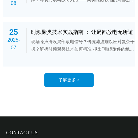
08
（PD）特征截然不同！本文解析如何通过脉冲波形指
纹精准锁定缺陷类型，为电缆“把脉开方”。
25
时频聚类技术实战指南 ： 让局部放电无所遁
2025-
形
现场噪声淹没局部放电信号？传统滤波难以应对复杂干
07
扰？解析时频聚类技术如何精准“揪出”电缆附件的绝缘
隐患！
了解更多 >
CONTACT US